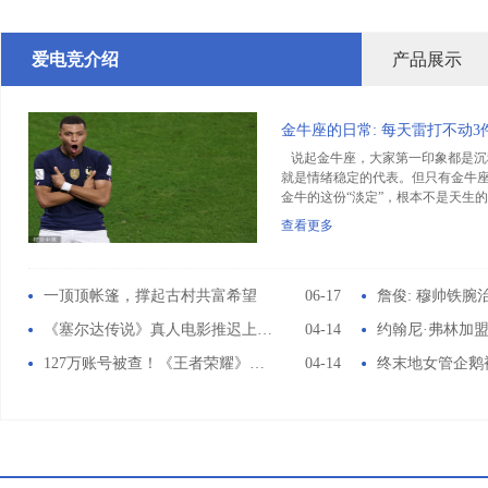
爱电竞介绍
产品展示
金牛座的日常: 每天雷打不动3件
说起金牛座，大家第一印象都是沉
就是情绪稳定的代表。但只有金牛
金牛的这份“淡定”，根本不是天生
的。 说白了，金牛座的一天，看似平
查看更多
一顶顶帐篷，撑起古村共富希望
06-17
《塞尔达传说》真人电影推迟上映 保证制作质量
04-14
127万账号被查！《王者荣耀》严打代练：装本人没用
04-14