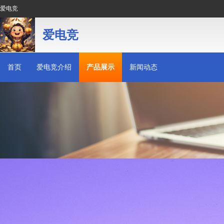
爱电竞
爱电竞
首页
爱电竞介绍
产品展示
新闻动态