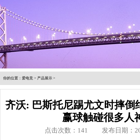
你的位置：
爱电竞
>
产品展示
>
齐沃: 巴斯托尼踢尤文时摔倒
赢球触碰很多人
点击次数：
141
发布日期：202