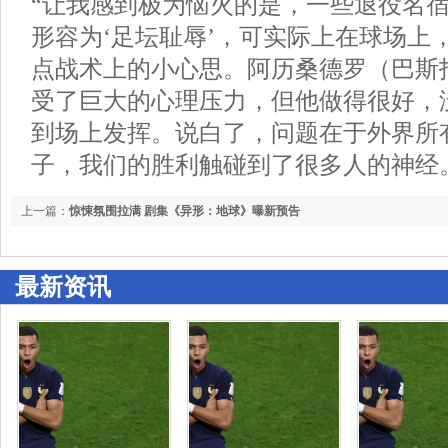
“让我感到极为恼火的是，一些退役名
形容为‘足坛耻辱’，可实际上在球场上
点战术上的小心思。阿历桑德罗（巴斯
受了巨大的心理压力，但他做得很好，
到场上发挥。说白了，问题在于外界所
子，我们的胜利触碰到了很多人的神经
上一篇：
惊悚氛围拉满 剧集《异形：地球》曝新预告
最新资讯