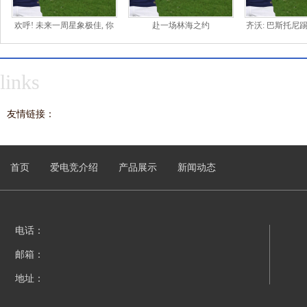
欢呼! 未来一周星象极佳, 你
赴一场林海之约
齐沃: 巴斯托尼
的财运爱情生活三大板块全
绝不是假摔, 国
面开花
多人
links
友情链接：
首页
爱电竞介绍
产品展示
新闻动态
电话：
邮箱：
地址：